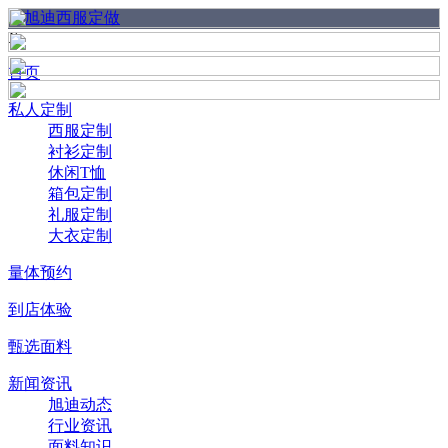
X
首页
私人定制
西服定制
衬衫定制
休闲T恤
箱包定制
礼服定制
大衣定制
量体预约
到店体验
甄选面料
新闻资讯
旭迪动态
行业资讯
面料知识