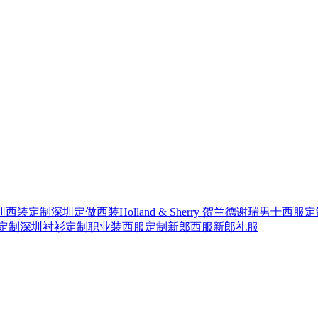
圳西装定制
深圳定做西装
Holland & Sherry 贺兰德谢瑞
男士西服定
定制
深圳衬衫定制
职业装西服定制
新郎西服
新郎礼服