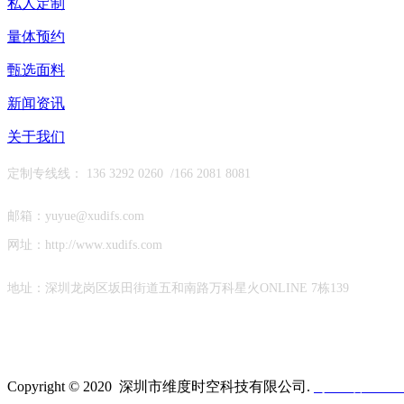
私人定制
量体预约
甄选面料
新闻资讯
关于我们
定制专线线： 136 3292 0260 /
166 2081 8081
邮箱：yuyue@xudifs.com
网址：http://www.xudifs.com
地址：
深圳龙岗区坂田街道
五和南路万科星火ONLINE 7栋139
Copyright © 2020 深圳市维度时空科技有限公司
.
粤ICP备19023