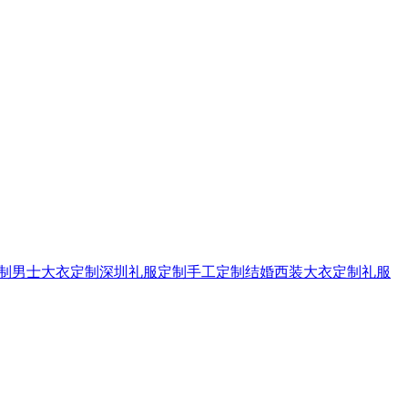
制
男士大衣定制
深圳礼服定制
手工定制
结婚西装
大衣定制
礼服