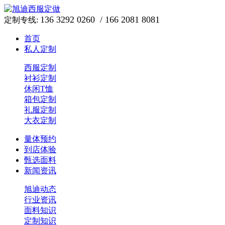
136 3292 0260 / 166 2081 8081
定制专线:
首页
私人定制
西服定制
衬衫定制
休闲T恤
箱包定制
礼服定制
大衣定制
量体预约
到店体验
甄选面料
新闻资讯
旭迪动态
行业资讯
面料知识
定制知识