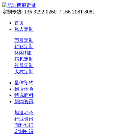
136 3292 0260 / 166 2081 8081
定制专线:
首页
私人定制
西服定制
衬衫定制
休闲T恤
箱包定制
礼服定制
大衣定制
量体预约
到店体验
甄选面料
新闻资讯
旭迪动态
行业资讯
面料知识
定制知识