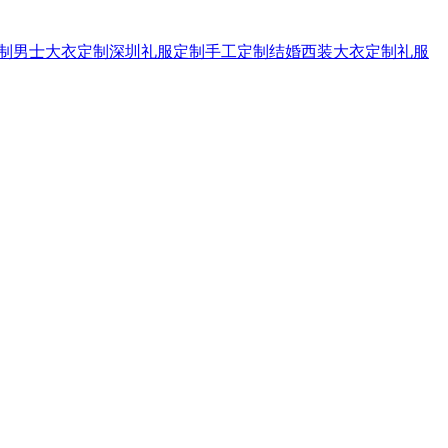
制
男士大衣定制
深圳礼服定制
手工定制
结婚西装
大衣定制
礼服