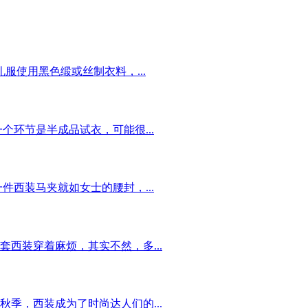
服使用黑色缎或丝制衣料，...
个环节是半成品试衣，可能很...
件西装马夹就如女士的腰封，...
西装穿着麻烦，其实不然，多...
季，西装成为了时尚达人们的...