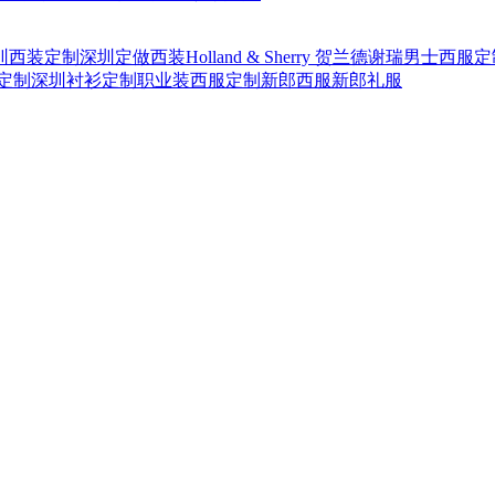
圳西装定制
深圳定做西装
Holland & Sherry 贺兰德谢瑞
男士西服定
定制
深圳衬衫定制
职业装西服定制
新郎西服
新郎礼服