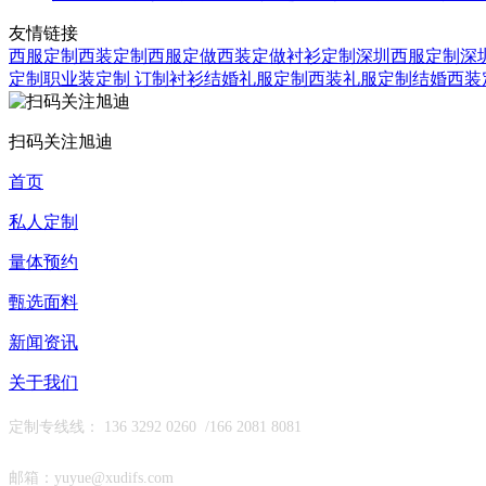
友情链接
西服定制
西装定制
西服定做
西装定做
衬衫定制
深圳西服定制
深
定制
职业装定制
订制衬衫
结婚礼服定制
西装礼服定制
结婚西装
扫码关注旭迪
首页
私人定制
量体预约
甄选面料
新闻资讯
关于我们
定制专线线： 136 3292 0260 /
166 2081 8081
邮箱：yuyue@xudifs.com